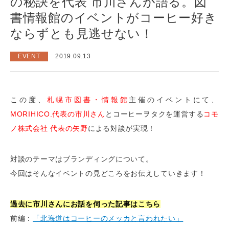
の秘訣を代表 市川さんが語る。図
書情報館のイベントがコーヒー好き
ならずとも見逃せない！
EVENT
2019.09.13
この度、
札幌市図書・情報館
主催のイベントにて、
MORIHICO.代表の市川さん
とコーヒーヲタクを運営する
コモ
ノ株式会社 代表の矢野
による対談が実現！
対談のテーマはブランディングについて。
今回はそんなイベントの見どころをお伝えしていきます！
過去に市川さんにお話を伺った記事はこちら
前編：
「北海道はコーヒーのメッカと言われたい」