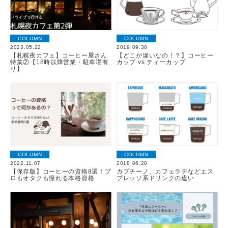
COLUMN
COLUMN
2023.05.22
2019.09.30
【札幌夜カフェ】コーヒー屋さん
【どこが違いなの！？】コーヒー
特集②【18時以降営業・駐車場有
カップ vs ティーカップ
り】
COLUMN
COLUMN
2022.11.07
2018.06.20
【保存版】コーヒーの資格8選！プ
カプチーノ、カフェラテなどエス
ロもオタクも憧れる本格資格
プレッソ系ドリンクの違い