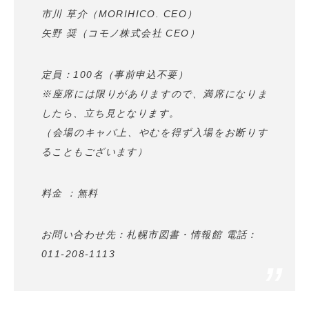
市川 草介（MORIHICO. CEO）
矢野 奨（コモノ株式会社 CEO）
定員：100名（事前申込不要）
※座席には限りがありますので、満席になりま
したら、立ち見となります。
（会場のキャパ上、やむを得ず入場をお断りす
ることもございます）
料金 ：無料
お問い合わせ先：札幌市図書・情報館 電話：
011-208-1113