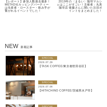
【レポート】参加人数過去最多！
2019年の〈まるい〉珈琲マルシ
METAD社カッピングパーティー
ェはここがすごい！主催者：丸美
は生産者・ロースター・飲み手が
珈琲店 後藤さんに聞いた注目ポ
繋がれるイベントでした！
イントをまとめました！
NEW
新着記事
SPECIAL
2026.07.29
【TASK COFFEE/東京都世田谷区】
SPECIAL
2026.07.06
【HITACHINO COFFEE/茨城県水戸市】
SPECIAL