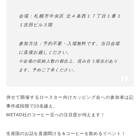
会場：札幌市中央区 北４条西１７丁目１番１
１吉田ビル３階
参加方法：予約不要・入場無料です。当日会場
に直接お越しください。
※会場の収納人数の都合上、混み合う場合があり
ます。予めご了承ください。
併せて開催するロースター向けカッピング会への参加者は記
事作成段階で10名越え。
METAD社のコーヒー豆への注目度が伺えます！
生産国のお話を直接聞ける＆コーヒーを飲めるイベント！