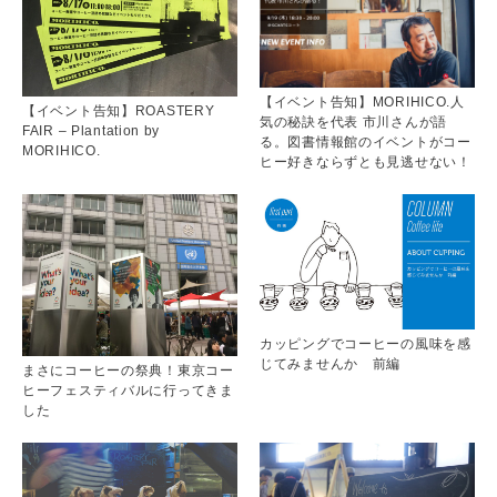
【イベント告知】MORIHICO.人
【イベント告知】ROASTERY
気の秘訣を代表 市川さんが語
FAIR – Plantation by
る。図書情報館のイベントがコー
MORIHICO.
ヒー好きならずとも見逃せない！
カッピングでコーヒーの風味を感
じてみませんか 前編
まさにコーヒーの祭典！東京コー
ヒーフェスティバルに行ってきま
した