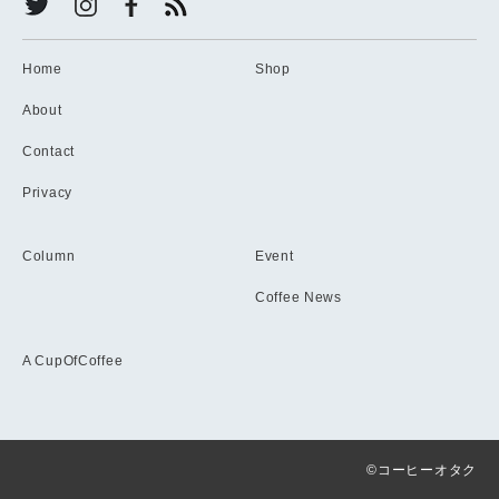
Home
Shop
About
Contact
Privacy
Column
Event
Coffee News
A CupOfCoffee
©コーヒーオタク