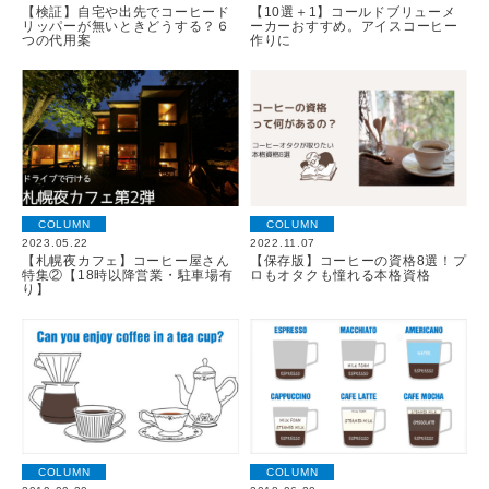
【検証】自宅や出先でコーヒード
【10選＋1】コールドブリューメ
リッパーが無いときどうする？６
ーカーおすすめ。アイスコーヒー
つの代用案
作りに
COLUMN
COLUMN
2023.05.22
2022.11.07
【札幌夜カフェ】コーヒー屋さん
【保存版】コーヒーの資格8選！プ
特集②【18時以降営業・駐車場有
ロもオタクも憧れる本格資格
り】
COLUMN
COLUMN