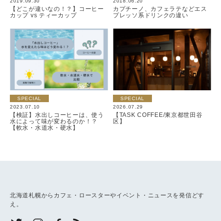
2019.09.30
2018.06.20
【どこが違いなの！？】コーヒー
カプチーノ、カフェラテなどエス
カップ vs ティーカップ
プレッソ系ドリンクの違い
SPECIAL
SPECIAL
2023.07.10
2026.07.29
【検証】水出しコーヒーは、使う
【TASK COFFEE/東京都世田谷
水によって味が変わるのか！？
区】
【軟水・水道水・硬水】
北海道札幌からカフェ・ロースターやイベント・ニュースを発信どす
え。