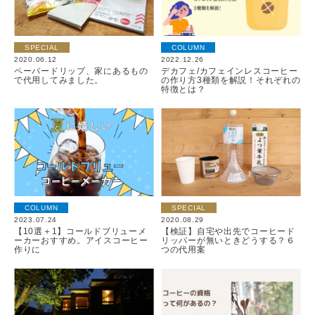
SPECIAL
COLUMN
2020.06.12
2022.12.26
ペーパードリップ、家にあるもの
デカフェ/カフェインレスコーヒー
で代用してみました。
の作り方3種類を解説！それぞれの
特徴とは？
COLUMN
SPECIAL
2023.07.24
2020.08.29
【10選＋1】コールドブリューメ
【検証】自宅や出先でコーヒード
ーカーおすすめ。アイスコーヒー
リッパーが無いときどうする？６
作りに
つの代用案