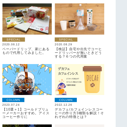
SPECIAL
SPECIAL
2020.06.12
2020.08.29
ペーパードリップ、家にある
【検証】自宅や出先でコーヒ
もので代用してみました。
ードリッパーが無いときどう
する？６つの代用案
COLUMN
COLUMN
2023.07.24
2022.12.26
【10選＋1】コールドブリュ
デカフェ/カフェインレスコー
ーメーカーおすすめ。アイス
ヒーの作り方3種類を解説！そ
コーヒー作りに
れぞれの特徴とは？