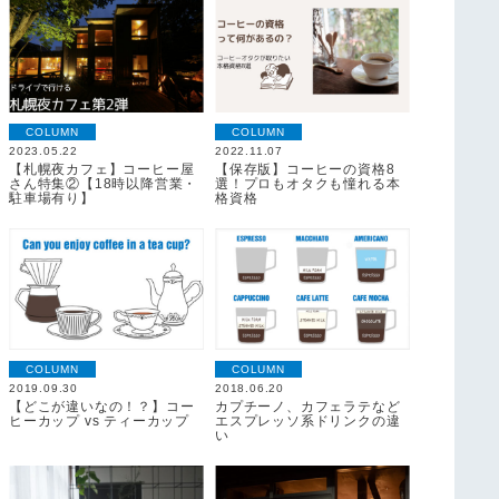
COLUMN
COLUMN
2023.05.22
2022.11.07
【札幌夜カフェ】コーヒー屋
【保存版】コーヒーの資格8
さん特集②【18時以降営業・
選！プロもオタクも憧れる本
駐車場有り】
格資格
COLUMN
COLUMN
2019.09.30
2018.06.20
【どこが違いなの！？】コー
カプチーノ、カフェラテなど
ヒーカップ vs ティーカップ
エスプレッソ系ドリンクの違
い