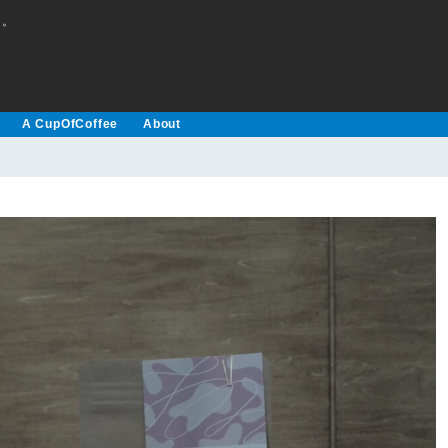
え。
A CupOfCoffee
About