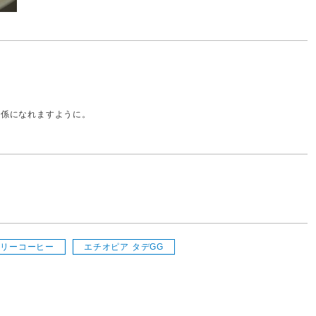
関係になれますように。
ベリーコーヒー
エチオピア タデGG