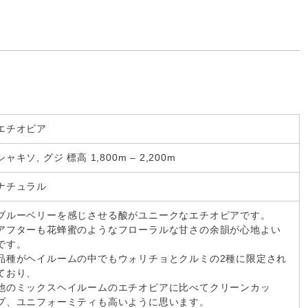
エチオピア
シャキソ, グジ 標高 1,800m – 2,200m
ナチュラル
ブルーベリーを感じさせる酸がユニークなエチオピアです。
アフターも花蜂蜜のようなフローラルな甘さの余韻が心地よい
です。
品種がヘイルームの中でもウォリチョとクルミの2種に限定され
ており、
他のミックスヘイルームのエチオピアに比べてクリーンカッ
プ、ユニフォーミティも高いように思います。