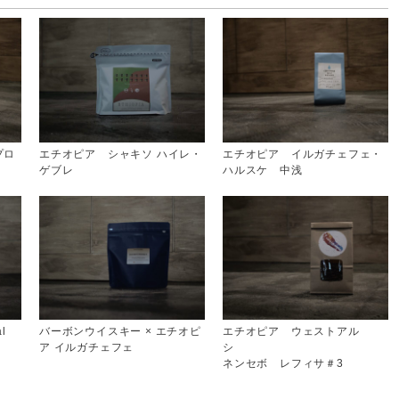
プロ
エチオピア シャキソ ハイレ・
エチオピア イルガチェフェ・
ゲブレ
ハルスケ 中浅
l
バーボンウイスキー × エチオピ
エチオピア ウェストアル
ア イルガチェフェ
シ
ネンセボ レフィサ＃3