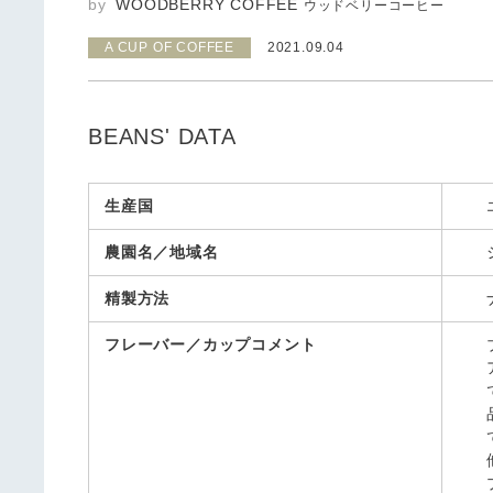
WOODBERRY COFFEE
ウッドベリーコーヒー
A CUP OF COFFEE
2021.09.04
BEANS' DATA
生産国
農園名／地域名
精製方法
フレーバー／カップコメント