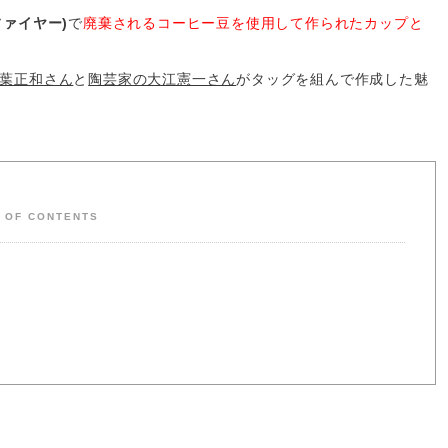
ファイヤー)
で
廃棄されるコーヒー豆を使用して作られたカップと
.の松葉正和さん
と
陶芸家の大江憲一さん
がタッグを組んで作成した魅
T OF CONTENTS