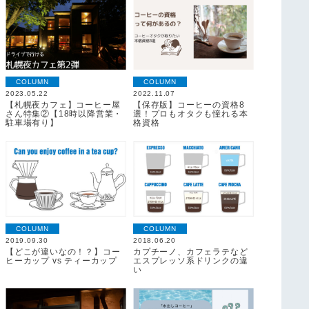
COLUMN
COLUMN
2023.05.22
2022.11.07
【札幌夜カフェ】コーヒー屋
【保存版】コーヒーの資格8
さん特集②【18時以降営業・
選！プロもオタクも憧れる本
駐車場有り】
格資格
COLUMN
COLUMN
2019.09.30
2018.06.20
【どこが違いなの！？】コー
カプチーノ、カフェラテなど
ヒーカップ vs ティーカップ
エスプレッソ系ドリンクの違
い