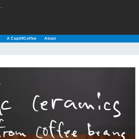
え。
A CupOfCoffee
About