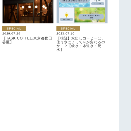
SPECIAL
SPECIAL
2026.07.29
2023.07.10
【TASK COFFEE/東京都世田
【検証】水出しコーヒーは、
谷区】
使う水によって味が変わるの
か！？【軟水・水道水・硬
水】