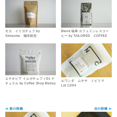
モカ イリガチェフ by
Blend 福寿 カフェインレスコー
Simauma 珈琲焙煎
ヒー by TAILORED COFFEE
エチオピア イルガチェフィG1 ナ
ルワンダ ムササ ミビリマ
チュラル by Coffee Shop Marley
Lot 12/04
≪ 前の投稿
次の投稿 ≫