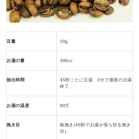
豆量
20g
お湯の量
300cc
抽出時間
45秒ごとに注湯、3分で最後の注湯
終了
お湯の温度
90℃
挽き目
粗挽き(45秒でお湯が落ち切る挽き
目)