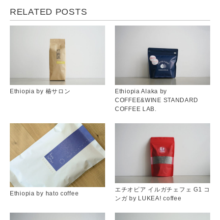
RELATED POSTS
Ethiopia by 椿サロン
Ethiopia Alaka by
COFFEE&WINE STANDARD
COFFEE LAB.
エチオピア イルガチェフェ G1 コ
Ethiopia by hato coffee
ンガ by LUKEA! coffee