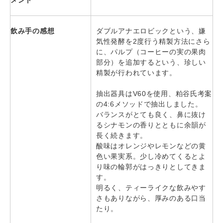
メント
飲み手の感想
ダブルアナエロビックという、嫌
気性発酵を2度行う精製方法にさら
に、パルプ（コーヒーの実の果肉
部分）を追加するという、珍しい
精製が行われています。
抽出器具はV60を使用、粕谷氏考案
の4:6メソッドで抽出しました。
バランスがとても良く、鼻に抜け
るシナモンの香りとともに余韻が
長く続きます。
酸味はオレンジやレモンなどの黄
色い果実系。少し冷めてくるとよ
り味の輪郭がはっきりとしてきま
す。
明るく、ティーライクな飲みやす
さもありながら、厚みのある口当
たり。