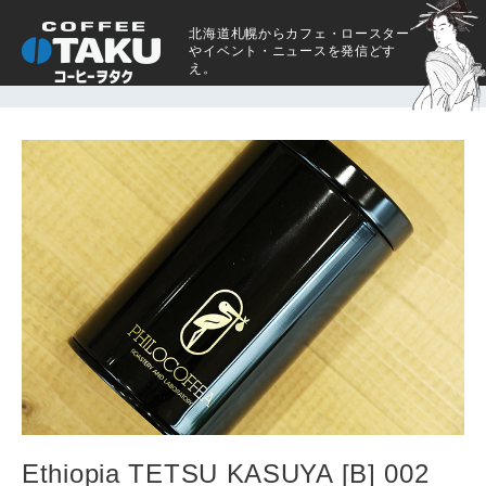
北海道札幌からカフェ・ロースター
やイベント・ニュースを発信どす
え。
Ethiopia TETSU KASUYA [B] 002