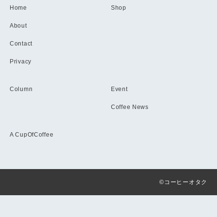
Home
Shop
About
Contact
Privacy
Column
Event
Coffee News
A CupOfCoffee
©コーヒーオタク