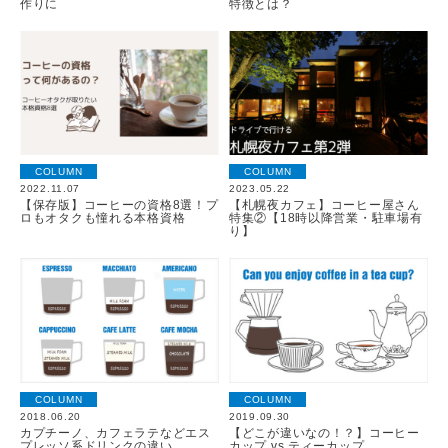
作りに
特徴とは？
COLUMN
COLUMN
2022.11.07
2023.05.22
【保存版】コーヒーの資格8選！プ
【札幌夜カフェ】コーヒー屋さん
ロもオタクも憧れる本格資格
特集②【18時以降営業・駐車場有
り】
COLUMN
COLUMN
2018.06.20
2019.09.30
カプチーノ、カフェラテなどエス
【どこが違いなの！？】コーヒー
プレッソ系ドリンクの違い
カップ vs ティーカップ