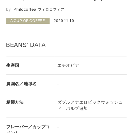
Philocoffea
フィロコフィア
A CUP OF COFFEE
2020.11.10
BEANS' DATA
生産国
エチオピア
農園名／地域名
-
精製方法
ダブルアナエロビックウォッシュ
ド パルプ追加
フレーバー／カップコ
-