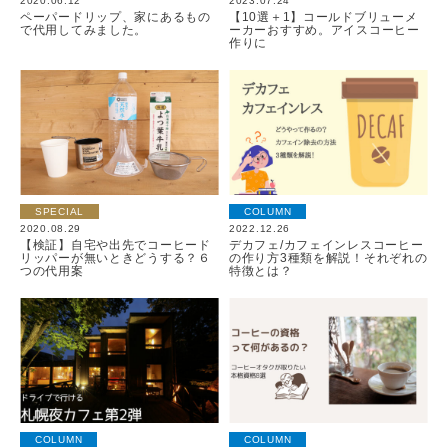
2020.06.12
2023.07.24
ペーパードリップ、家にあるもの
【10選＋1】コールドブリューメ
で代用してみました。
ーカーおすすめ。アイスコーヒー
作りに
SPECIAL
COLUMN
2020.08.29
2022.12.26
【検証】自宅や出先でコーヒード
デカフェ/カフェインレスコーヒー
リッパーが無いときどうする？６
の作り方3種類を解説！それぞれの
つの代用案
特徴とは？
COLUMN
COLUMN