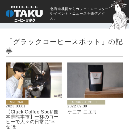
北海道札幌からカフェ・ロースター
やイベント・ニュースを発信どす
え。
「グラックコーヒースポット」の記
事
SPECIAL
A CUP OF COFFEE
2023.03.01
2022.09.30
【Gluck Coffee Spot/ 熊
ケニア ニエリ
本県熊本市】一杯のコー
ヒーで人々の日常に”幸
せ”を