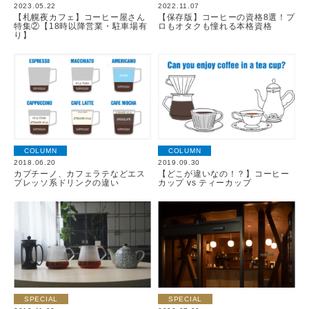
2023.05.22
2022.11.07
【札幌夜カフェ】コーヒー屋さん
【保存版】コーヒーの資格8選！プ
特集②【18時以降営業・駐車場有
ロもオタクも憧れる本格資格
り】
COLUMN
COLUMN
2018.06.20
2019.09.30
カプチーノ、カフェラテなどエス
【どこが違いなの！？】コーヒー
プレッソ系ドリンクの違い
カップ vs ティーカップ
SPECIAL
SPECIAL