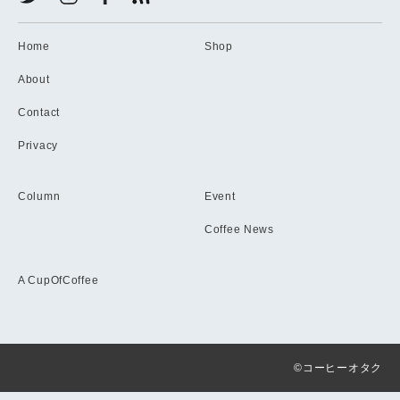
Home
Shop
About
Contact
Privacy
Column
Event
Coffee News
A CupOfCoffee
©コーヒーオタク