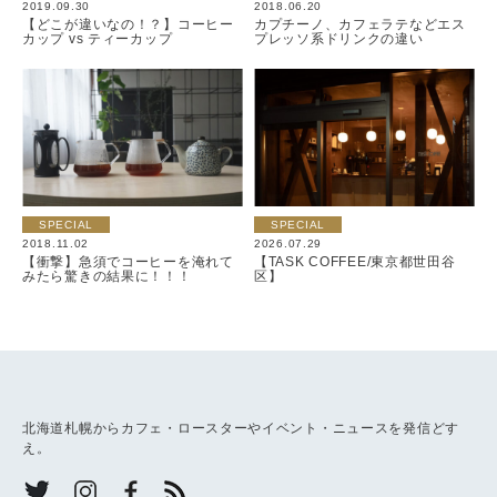
2019.09.30
2018.06.20
【どこが違いなの！？】コーヒー
カプチーノ、カフェラテなどエス
カップ vs ティーカップ
プレッソ系ドリンクの違い
SPECIAL
SPECIAL
2018.11.02
2026.07.29
【衝撃】急須でコーヒーを淹れて
【TASK COFFEE/東京都世田谷
みたら驚きの結果に！！！
区】
北海道札幌からカフェ・ロースターやイベント・ニュースを発信どす
え。