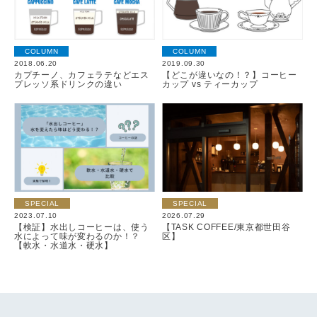
COLUMN
COLUMN
2018.06.20
2019.09.30
カプチーノ、カフェラテなどエス
【どこが違いなの！？】コーヒー
プレッソ系ドリンクの違い
カップ vs ティーカップ
SPECIAL
SPECIAL
2023.07.10
2026.07.29
【検証】水出しコーヒーは、使う
【TASK COFFEE/東京都世田谷
水によって味が変わるのか！？
区】
【軟水・水道水・硬水】