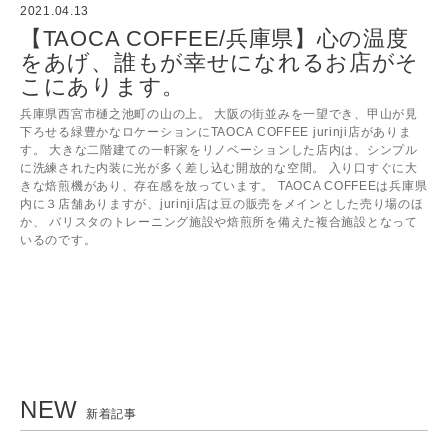
2021.04.13
【TAOCA COFFEE/兵庫県】心の温度
をあげ、誰もが幸せになれるお店がそ
こにあります。
兵庫県西宮市樋之池町の山の上。 大阪の街並みを一望でき、甲山が見
下ろせる緑豊かなロケーションにTAOCA COFFEE jurinji店がありま
す。 大きな二階建ての一軒家をリノベーションした店内は、シンプル
に洗練された内装に光が多く差し込む開放的な空間。 入り口すぐに大
きな焙煎機があり、存在感を放っています。 TAOCA COFFEEは兵庫県
内に３店舗ありますが、jurinji店は豆の販売をメインとした売り場のほ
か、 バリスタのトレーニング施設や焙煎所を備えた複合施設となって
いるのです。
NEW
新着記事