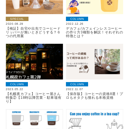
SPECIAL
COLUMN
2020.08.29
2022.12.26
【検証】自宅や出先でコーヒード
デカフェ/カフェインレスコーヒー
リッパーが無いときどうする？６
の作り方3種類を解説！それぞれの
つの代用案
特徴とは？
COLUMN
COLUMN
2023.05.22
2022.11.07
【札幌夜カフェ】コーヒー屋さん
【保存版】コーヒーの資格8選！プ
特集②【18時以降営業・駐車場有
ロもオタクも憧れる本格資格
り】