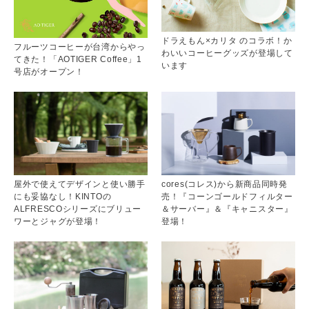
ドラえもん×カリタ のコラボ！か
フルーツコーヒーが台湾からやっ
わいいコーヒーグッズが登場して
てきた！「AOTIGER Coffee」1
います
号店がオープン！
屋外で使えてデザインと使い勝手
cores(コレス)から新商品同時発
にも妥協なし！KINTOの
売！『コーンゴールドフィルター
ALFRESCOシリーズにブリュー
＆サーバー』＆『キャニスター』
ワーとジャグが登場！
登場！