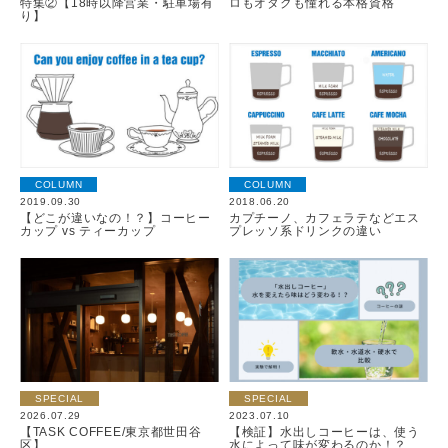
特集②【18時以降営業・駐車場有
ロもオタクも憧れる本格資格
り】
COLUMN
COLUMN
2019.09.30
2018.06.20
【どこが違いなの！？】コーヒー
カプチーノ、カフェラテなどエス
カップ vs ティーカップ
プレッソ系ドリンクの違い
SPECIAL
SPECIAL
2026.07.29
2023.07.10
【TASK COFFEE/東京都世田谷
【検証】水出しコーヒーは、使う
区】
水によって味が変わるのか！？