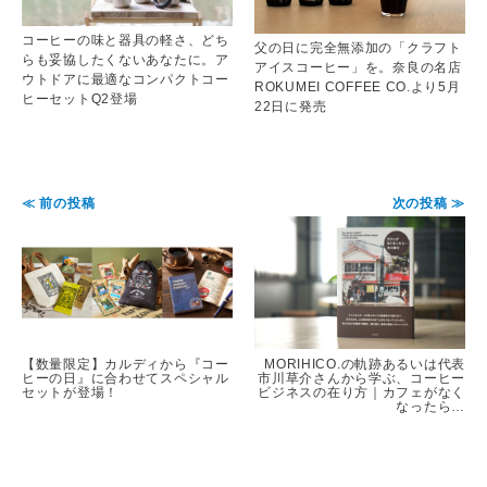
コーヒーの味と器具の軽さ、どち
父の日に完全無添加の「クラフト
らも妥協したくないあなたに。ア
アイスコーヒー」を。奈良の名店
ウトドアに最適なコンパクトコー
ROKUMEI COFFEE CO.より5月
ヒーセットQ2登場
22日に発売
≪ 前の投稿
次の投稿 ≫
【数量限定】カルディから『コー
MORIHICO.の軌跡あるいは代表
ヒーの日』に合わせてスペシャル
市川草介さんから学ぶ、コーヒー
セットが登場！
ビジネスの在り方｜カフェがなく
なったら…