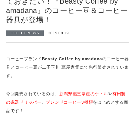
ておきたい！『Beasty Coffee by
amadana』のコーヒー豆＆コーヒー
器具が登場！
COFFEE NEWS
2019.09.19
コーヒーブランド
Beasty Coffee by amadana
のコーヒー器
具とコーヒー豆が二子玉川 蔦屋家電にて先行販売されていま
す。
今回発売されているのは、
新潟県燕三条産のケトル
や
有田製
の磁器ドリッパー
、
ブレンドコーヒー3種類
をはじめとする商
品です！