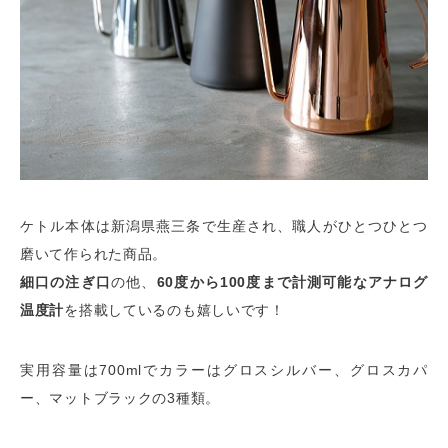
ケトル本体は新潟県燕三条で生産され、職人がひとつひとつ
磨いて作られた商品。
細口の注ぎ口
の他、
60度から100度まで計測可能なアナログ
温度計
を搭載しているのも嬉しいです！
実用容量は700mlでカラーはグロスシルバー、グロスカパ
ー、マットブラックの3種類。