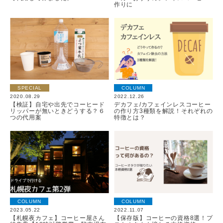
作りに
SPECIAL
COLUMN
2020.08.29
2022.12.26
【検証】自宅や出先でコーヒード
デカフェ/カフェインレスコーヒー
リッパーが無いときどうする？６
の作り方3種類を解説！それぞれの
つの代用案
特徴とは？
COLUMN
COLUMN
2023.05.22
2022.11.07
【札幌夜カフェ】コーヒー屋さん
【保存版】コーヒーの資格8選！プ