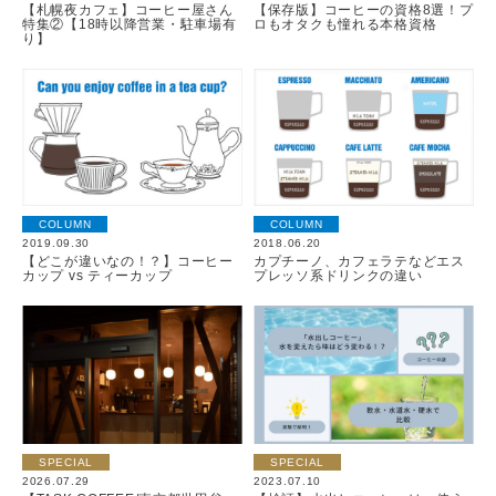
【札幌夜カフェ】コーヒー屋さん
【保存版】コーヒーの資格8選！プ
特集②【18時以降営業・駐車場有
ロもオタクも憧れる本格資格
り】
COLUMN
COLUMN
2019.09.30
2018.06.20
【どこが違いなの！？】コーヒー
カプチーノ、カフェラテなどエス
カップ vs ティーカップ
プレッソ系ドリンクの違い
SPECIAL
SPECIAL
2026.07.29
2023.07.10