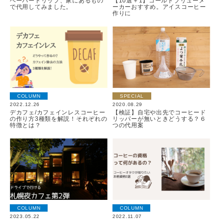
ペーパードリップ、家にあるもの
【10選＋1】コールドブリューメ
で代用してみました。
ーカーおすすめ。アイスコーヒー
作りに
COLUMN
SPECIAL
2022.12.26
2020.08.29
デカフェ/カフェインレスコーヒー
【検証】自宅や出先でコーヒード
の作り方3種類を解説！それぞれの
リッパーが無いときどうする？６
特徴とは？
つの代用案
COLUMN
COLUMN
2023.05.22
2022.11.07