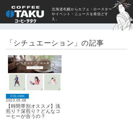
北海道札幌からカフェ・ロースター
やイベント・ニュースを発信どす
え。
「シチュエーション」の記事
COLUMN
2023.05.08
【時間帯別オススメ】浅
煎り？深煎り？どんなコ
ーヒーが合うの？