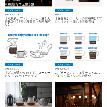
COLUMN
COLUMN
2023.05.22
2022.11.07
【札幌夜カフェ】コーヒー屋さん
【保存版】コーヒーの資格8選！プ
特集②【18時以降営業・駐車場有
ロもオタクも憧れる本格資格
り】
COLUMN
COLUMN
2019.09.30
2018.06.20
【どこが違いなの！？】コーヒー
カプチーノ、カフェラテなどエス
カップ vs ティーカップ
プレッソ系ドリンクの違い