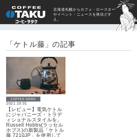
北海道札幌からカフェ・ロースター
やイベント・ニュースを発信どす
え。
「ケトル藤」の記事
COFFEE NEWS
2021.10.01
【レビュー】電気ケトル
にジャパニーズ・トラデ
ィショナルスタイルを。
Russell Hobbs(ラッセル
ホブス)の新製品「ケトル
藤 7210JP」を使用して