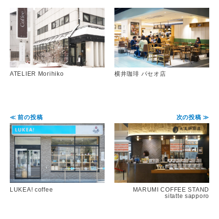
ATELIER Morihiko
横井珈琲 パセオ店
≪ 前の投稿
次の投稿 ≫
LUKEA! coffee
MARUMI COFFEE STAND
sitatte sapporo