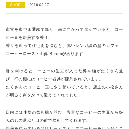
SHOP
2018.08.27
市電を東屯田通駅で降り、南に向かって進んでいると、コー
ヒー豆を焙煎する香り。
香りを辿って住宅街を進むと、赤いレンガ調の壁のカフェ、
コーヒーロースト山鼻 Beansがあります。
扉を開けるとコーヒーの生豆が入った樽や桶がたくさん並
び、壁の棚にはコーヒー器具が陳列されています。
たくさんのコーヒー豆に少し驚いていると、店主の小松さん
が明るく声をかけて迎えてくれました。
店内には小型の焙煎機が並び、豊富なコーヒーの生豆から好
みのもの選ぶと目の前で焙煎してくれます。
焙煎を待っている間はサービスとしてコーヒーをいただくこ