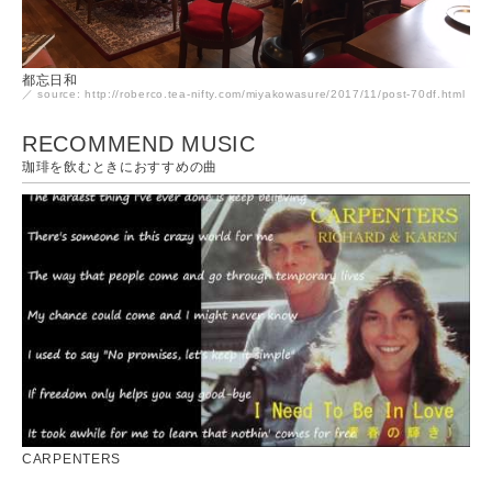
都忘日和
／ source: http://roberco.tea-nifty.com/miyakowasure/2017/11/post-70df.html
RECOMMEND MUSIC
珈琲を飲むときにおすすめの曲
CARPENTERS