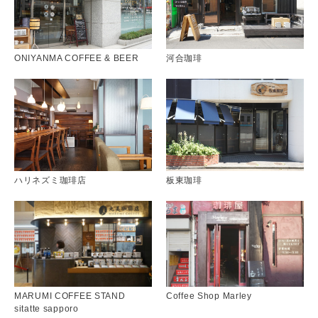
ONIYANMA COFFEE & BEER
河合珈琲
ハリネズミ珈琲店
板東珈琲
MARUMI COFFEE STAND
Coffee Shop Marley
sitatte sapporo