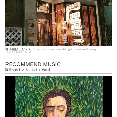
珈琲館ばるびぞん
／ source: https://ameblo.jp/h-umaimon8/entry-
12117434911.html
RECOMMEND MUSIC
珈琲を飲むときにおすすめの曲