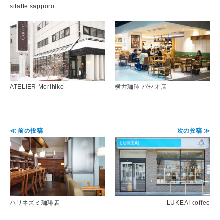
sitatte sapporo
ATELIER Morihiko
横井珈琲 パセオ店
≪ 前の投稿
次の投稿 ≫
ハリネズミ珈琲店
LUKEA! coffee