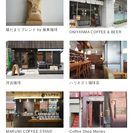
陽だまりブレンド by 板東珈琲
ONIYANMA COFFEE & BEER
河合珈琲
ハリネズミ珈琲店
MARUMI COFFEE STAND
Coffee Shop Marley