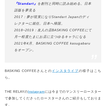
『
Standart
』
を創刊と同時に読み始める。日本
語版を夢見る
2017：夢が現実になりStandart Japanのディ
レクターに就任。日本へ帰国。
2018~2019：友人の店BASKING COFFEEにて
月一程度たまにお店に立つゆるキャラになる
2021年4月、BASKING COFFEE kasugabaru
をオープン。
BASKING COFFEEさんとの
インスタライブ
の様子はこち
ら。
THE RELAYの
Instagram
には今までのマンスリーロースター
で参加してくださったロースターさんのご紹介もしておりま
す。