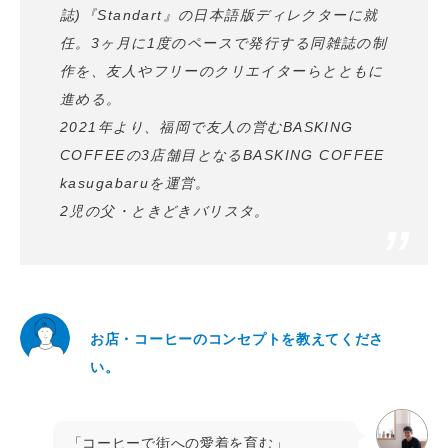
誌)『
Standart
』の日本語版ディレクターに就
任。3ヶ月に1度のペースで発行する同雑誌の制
作を、友人やフリーのクリエイターらとともに
進める。
2021年より、福岡で友人の営むBASKING
COFFEEの3店舗目となるBASKING COFFEE
kasugabaruを運営。
2児の父・ときどきバリスタ。
お店・コーヒーのコンセプトを教えてくださ
い。
「コーヒーで街への愛着を育む」