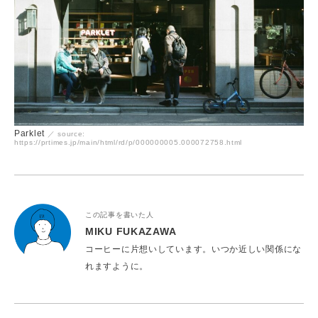
Parklet
／ source:
https://prtimes.jp/main/html/rd/p/000000005.000072758.html
この記事を書いた人
MIKU FUKAZAWA
コーヒーに片想いしています。いつか近しい関係にな
れますように。