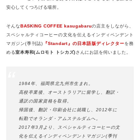
安心してくつろげる場所。
そんな
BASKING COFFEE kasugabaru
の店主をしながら、
スペシャルティコーヒーの文化を伝えるインディペンデント
マガジン(季刊誌)
『Standart』の日本語版ディレクター
を務
める
室本寿和(ムロモト トシカズ)
さんにお話を伺いました。
1984年、福岡県北九州市生まれ。
高校卒業後、オーストラリアに留学し、翻訳・
通訳の国家資格を取得。
帰国後、翻訳・印刷会社に就職し、2012年に
転勤でオランダ・アムステルダムへ。
2017年3月より、スペシャルティコーヒーの文
化を伝えるインディペンデントマガジン(季刊