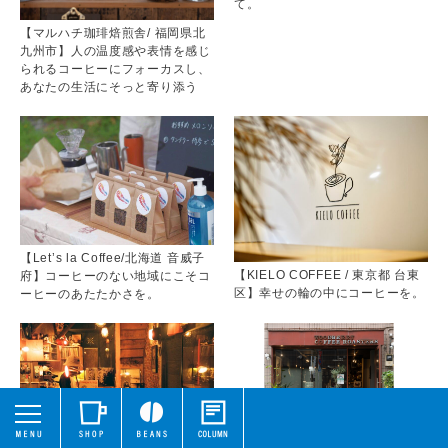
て。
【マルハチ珈琲焙煎舎/ 福岡県北
九州市】人の温度感や表情を感じ
られるコーヒーにフォーカスし、
あなたの生活にそっと寄り添う
【Let’s la Coffee/北海道 音威子
【KIELO COFFEE / 東京都 台東
府】コーヒーのない地域にこそコ
区】幸せの輪の中にコーヒーを。
ーヒーのあたたかさを。