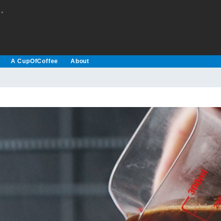
え。
A CupOfCoffee
About