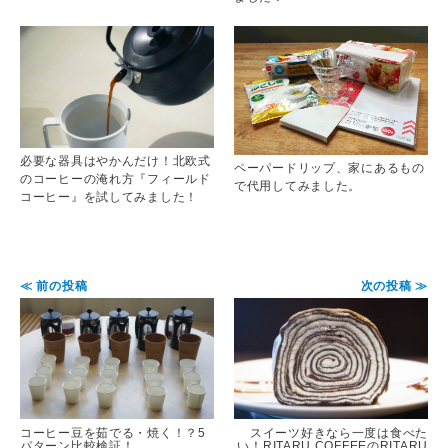
必要な器具はやかんだけ！北欧式
ペーパードリップ、家にあるもの
のコーヒーの淹れ方『フィールド
で代用してみました。
コーヒー』を試してみました！
≪ 前の投稿
次の投稿 ≫
コーヒー豆を茹でる・焼く！？5
スイーツ好きなら一度は食べた
パターン比較検証！
い！RITARU COFFEEのRITARU