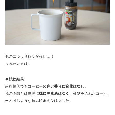
他の二つより粘度が強い…！
入れた結果は…
◆試飲結果
黒蜜投入後も
コーヒーの色と香りに変化はなし
。
私の予想とは裏腹に
味に黒蜜感はなく
、
砂糖を入れたコーヒ
ーと同じような味
の印象を受けました。