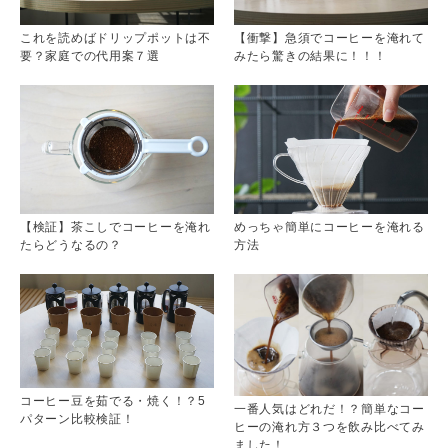
これを読めばドリップポットは不
【衝撃】急須でコーヒーを淹れて
要？家庭での代用案７選
みたら驚きの結果に！！！
【検証】茶こしでコーヒーを淹れ
めっちゃ簡単にコーヒーを淹れる
たらどうなるの？
方法
コーヒー豆を茹でる・焼く！？5
一番人気はどれだ！？簡単なコー
パターン比較検証！
ヒーの淹れ方３つを飲み比べてみ
ました！