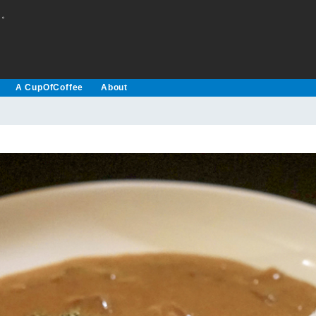
え。
A CupOfCoffee
About