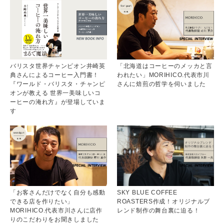
バリスタ世界チャンピオン井崎英
「北海道はコーヒーのメッカと言
典さんによるコーヒー入門書！
われたい」MORIHICO.代表市川
『ワールド・バリスタ・チャンピ
さんに焙煎の哲学を伺いました
オンが教える 世界一美味しいコ
ーヒーの淹れ方』が登場していま
す
「お客さんだけでなく自分も感動
SKY BLUE COFFEE
できる店を作りたい」
ROASTERS作成！オリジナルブ
MORIHICO.代表市川さんに店作
レンド制作の舞台裏に迫る！
りのこだわりをお聞きしました