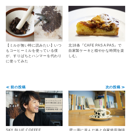
【ミルが無い時に読みたい】いつ
北18条『CAFE PAS A PAS』で
もコーヒーミルを使っている僕
自家製ケーキと穏やかな時間を楽
が、すりばちとハンマーを代わり
しむ。
に使ってみた
≪ 前の投稿
次の投稿 ≫
SKY BLUE COFFEE
壁一面に並んだ本と自家焙煎珈琲