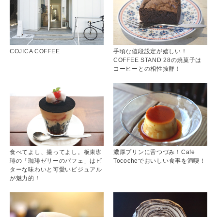
COJICA COFFEE
手頃な値段設定が嬉しい！
COFFEE STAND 28の焼菓子は
コーヒーとの相性抜群！
食べてよし、撮ってよし。板東珈
濃厚プリンに舌つづみ！Cafe
琲の「珈琲ゼリーのパフェ」はビ
Tococheでおいしい食事を満喫！
ターな味わいと可愛いビジュアル
が魅力的！