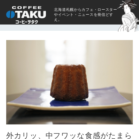
北海道札幌からカフェ・ロースター
やイベント・ニュースを発信どす
え。
外カリッ、中フワッな食感がたまら