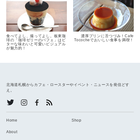
食べてよし、撮ってよし。板東珈
濃厚プリンに舌つづみ！Cafe
琲の「珈琲ゼリーのパフェ」はビ
Tococheでおいしい食事を満喫！
ターな味わいと可愛いビジュアル
が魅力的！
北海道札幌からカフェ・ロースターやイベント・ニュースを発信どす
え。
Home
Shop
About