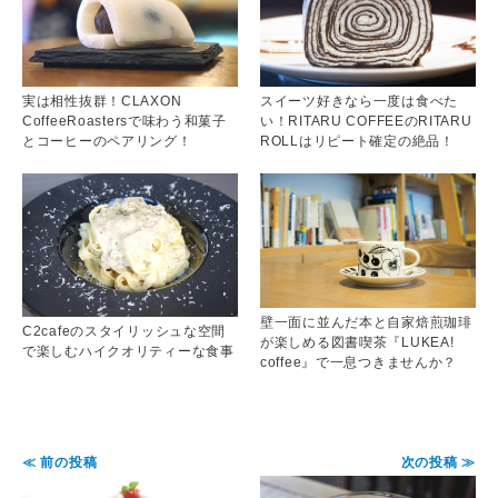
実は相性抜群！CLAXON
スイーツ好きなら一度は食べた
CoffeeRoastersで味わう和菓子
い！RITARU COFFEEのRITARU
とコーヒーのペアリング！
ROLLはリピート確定の絶品！
壁一面に並んだ本と自家焙煎珈琲
C2cafeのスタイリッシュな空間
が楽しめる図書喫茶『LUKEA!
で楽しむハイクオリティーな食事
coffee』で一息つきませんか？
≪ 前の投稿
次の投稿 ≫